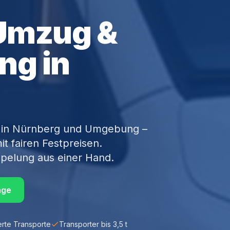
 Umzug &
ng in
ce in Nürnberg und Umgebung –
it fairen Festpreisen.
pelung aus einer Hand.
age
erte Transporte
Transporter bis 3,5 t