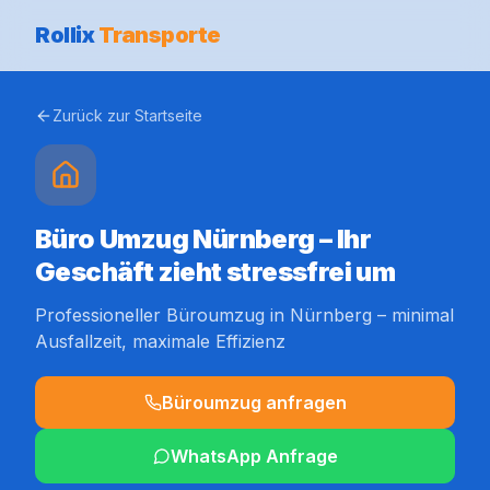
Rollix
Transporte
Zurück zur Startseite
Büro Umzug Nürnberg – Ihr
Geschäft zieht stressfrei um
Professioneller Büroumzug in Nürnberg – minimal
Ausfallzeit, maximale Effizienz
Büroumzug anfragen
WhatsApp Anfrage