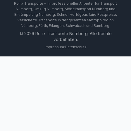
Rollix Transporte – Ihr professioneller Anbieter für Transport
Nürnberg, Umzug Nürnberg, Möbeltransport Nürnberg und
Entrümpelung Nürnberg. Schnell verfügbar, faire Festpreise,
versicherte Transporte in der gesamten Metropolregion
Nürnberg, Fürth, Erlangen, Schwabach und Bamberg.
©
2026
Rollix Transporte Nürnberg. Alle Rechte
vorbehalten.
Impressum
·
Datenschutz