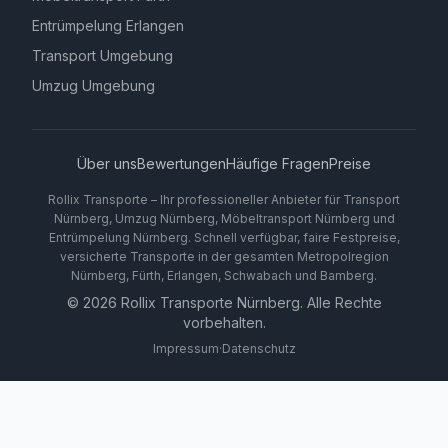
Entrümpelung Erlangen
Transport Umgebung
Umzug Umgebung
Über uns
Bewertungen
Häufige Fragen
Preise
Rollix Transporte – Ihr professioneller Anbieter für Transport
Nürnberg, Umzug Nürnberg, Möbeltransport Nürnberg und
Entrümpelung Nürnberg. Schnell verfügbar, faire Festpreise,
versicherte Transporte in der gesamten Metropolregion
Nürnberg, Fürth, Erlangen, Schwabach und Bamberg.
©
2026
Rollix Transporte Nürnberg. Alle Rechte
vorbehalten.
Impressum
·
Datenschutz