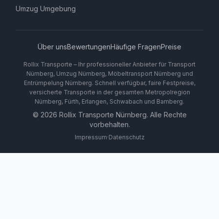
Umzug Umgebung
Über uns
Bewertungen
Häufige Fragen
Preise
Rollix Transporte – Ihr professioneller Anbieter für Transport
Nürnberg, Umzug Nürnberg, Möbeltransport Nürnberg und
Entrümpelung Nürnberg. Schnell verfügbar, faire Festpreise,
versicherte Transporte in der gesamten Metropolregion
Nürnberg, Fürth, Erlangen, Schwabach und Bamberg.
©
2026
Rollix Transporte Nürnberg. Alle Rechte
vorbehalten.
Impressum
·
Datenschutz