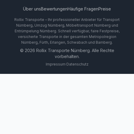
Über uns
Bewertungen
Häufige Fragen
Preise
Rollix Transporte – Ihr professioneller Anbieter für Transport
Nürnberg, Umzug Nürnberg, Möbeltransport Nürnberg und
Entrümpelung Nürnberg. Schnell verfügbar, faire Festpreise,
versicherte Transporte in der gesamten Metropolregion
Nürnberg, Fürth, Erlangen, Schwabach und Bamberg.
©
2026
Rollix Transporte Nürnberg. Alle Rechte
vorbehalten.
Impressum
·
Datenschutz