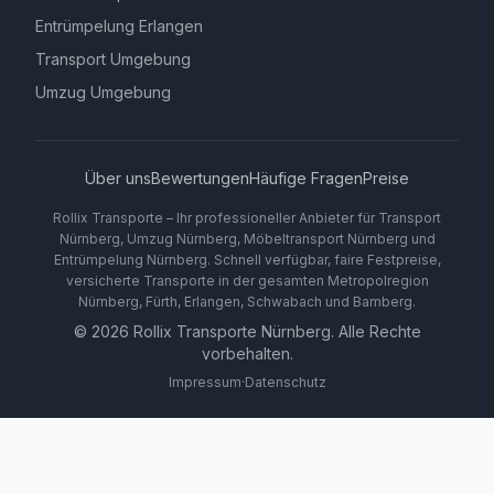
Entrümpelung Erlangen
Transport Umgebung
Umzug Umgebung
Über uns
Bewertungen
Häufige Fragen
Preise
Rollix Transporte – Ihr professioneller Anbieter für Transport
Nürnberg, Umzug Nürnberg, Möbeltransport Nürnberg und
Entrümpelung Nürnberg. Schnell verfügbar, faire Festpreise,
versicherte Transporte in der gesamten Metropolregion
Nürnberg, Fürth, Erlangen, Schwabach und Bamberg.
©
2026
Rollix Transporte Nürnberg. Alle Rechte
vorbehalten.
Impressum
·
Datenschutz